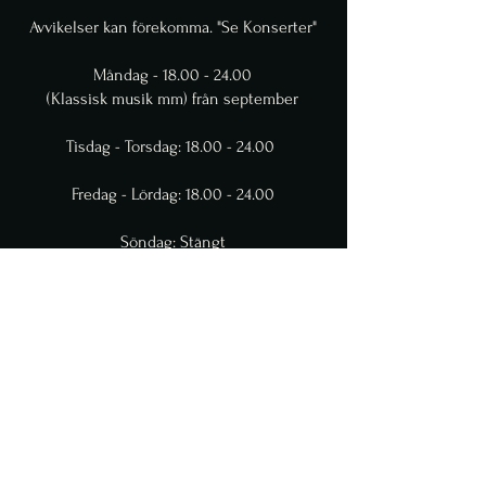
Avvikelser kan förekomma. "Se Konserter"
Måndag -
18.00 - 24.00
(Klassisk musik mm) från september
Tisdag - Torsdag:
18.00 - 24.00
Fredag - Lördag:
18.00 - 24.00
Söndag: Stängt
Kontakta
contact.glennmillercafe@gmail.com
0768824549
helst sms
0 708139054 till restaurangen(säkrast efter
kl 17)